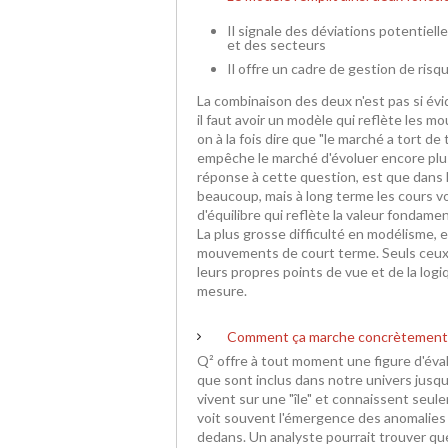
Il signale des déviations potentielle
et des secteurs
Il offre un cadre de gestion de ris
La combinaison des deux n'est pas si évid
il faut avoir un modèle qui reflète les
on à la fois dire que "le marché a tort d
empêche le marché d'évoluer encore plus
réponse à cette question, est que dans l
beaucoup, mais à long terme les cours v
d'équilibre qui reflète la valeur fondamen
La plus grosse difficulté en modélisme, e
mouvements de court terme. Seuls ceux 
leurs propres points de vue et de la log
mesure.
Comment ça marche concrètement
Q² offre à tout moment une figure d'éva
que sont inclus dans notre univers jusq
vivent sur une "île" et connaissent seul
voit souvent l'émergence des anomalies 
dedans. Un analyste pourrait trouver qu