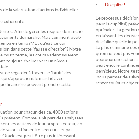
Discipline!
s de la valorisation d'actions individuelles
Le processus décisionn
que cohérente
peur, la cupidité) pré
optimales. La gestion 
ente... Afin de gérer les risques de marché,
en laissant les décisio
 mouvements du marché. Mais comment peut-
discipline qu'elle impo
e temps en temps"? Et qu'est-ce qui
La plus commune des e
 loin dans cette "fausse direction"? Notre
qu'on ne veut pas ven
e court terme, les cours varient souvent
pourquoi une action a 
ont toujours évoluer vers un niveau
peut encore continuer 
tale.
pernicieux. Notre gest
st de regarder à travers le "bruit" des
nous permet de suivre
qui s'approchent le marché avec
rester toujours objecti
ique financière peuvent prendre cette
?
luation pour chacun des ca. 4000 actions
u'à présent. Comme la plupart des analystes
ement les actions de leur propre secteur, on
de valorisation entre secteurs, et pas
e Oracle est peut-être plus intéressant