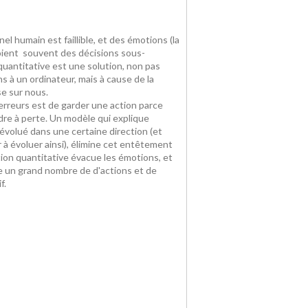
el humain est faillible, et des émotions (la
voient souvent des décisions sous-
quantitative est une solution, non pas
ns à un ordinateur, mais à cause de la
se sur nous.
rreurs est de garder une action parce
dre à perte. Un modèle qui explique
évolué dans une certaine direction (et
à évoluer ainsi), élimine cet entêtement
ion quantitative évacue les émotions, et
 un grand nombre de d'actions et de
f.