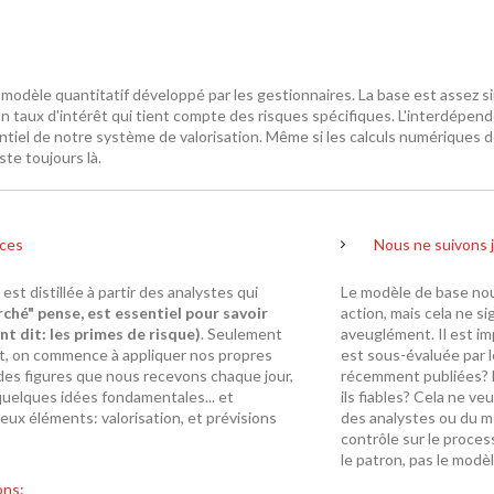
 modèle quantitatif développé par les gestionnaires. La base est assez si
un taux d'intérêt qui tient compte des risques spécifiques.
L'interdépende
entiel de notre système de valorisation. Même si les calculs numériques
ste toujours là.
ices
Nous ne suivons 
est distillée à partir des analystes qui
Le modèle de base nou
rché" pense, est essentiel pour savoir
action, mais cela ne si
t dit: les primes de risque
)
. Seulement
aveuglément. Il est i
, on commence à appliquer nos propres
est sous-évaluée par 
 des figures que nous recevons chaque jour,
récemment publiées? Le
uelques idées fondamentales... et
ils fiables? Cela ne veu
eux éléments: valorisation, et prévisions
des analystes ou du m
contrôle sur le proce
le patron, pas le modèl
ons: