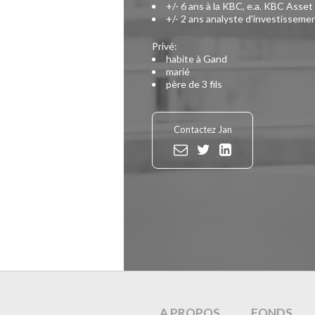
+/- 6 ans à la KBC, e.a. KBC Ass
+/- 2 ans analyste d'investissem
Privé:
habite à Gand
marié
père de 3 fils
Contactez Jan
A PROPOS
FONDS