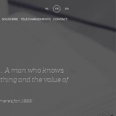
NL
FR
EN
SOUSCRIRE
TÉLÉCHARGEMENTS
CONTACT
? ... A man who knows
ything and the value of
mere's fan (1893)