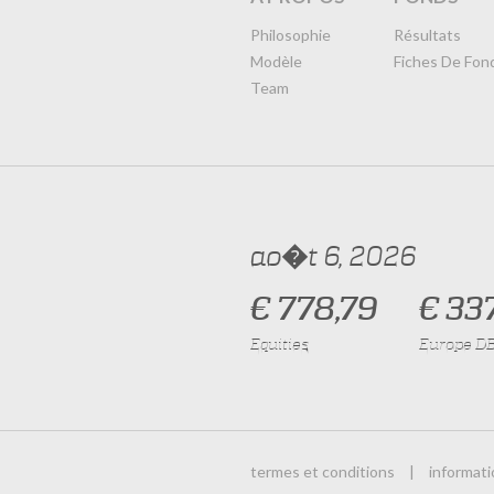
Philosophie
Résultats
Modèle
Fiches De Fon
Team
ao�t 6, 2026
€ 778,79
€ 33
Equities
Europe D
termes et conditions
|
informati