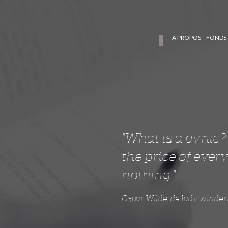
A PROPOS
FONDS
"What is a cynic
the price of ever
nothing."
Oscar Wilde, de lady winder