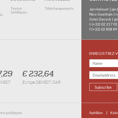
Textes
Téléchargements
Jan Holvoet |
jan
Juridiques
Nico Goethals |
n
ds
Griet Decock |
gr
t (+32) 02 217 01
f (+32) 02 808 89
ENREGISTREZ-
7,29
€ 232,64
BI-RDT
Europe DBI-RDT (CAP)
ons juridiques
Aphilion
|
Kolo