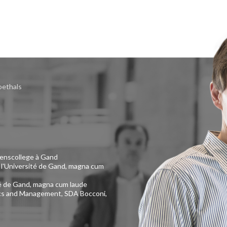
oethals
venscollege à Gand
 l'Université de Gand, magna cum
ité de Gand, magna cum laude
ics and Management, SDA Bocconi,