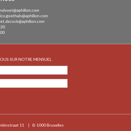
.holvoet@aphilion.com
ico.goethals@aphilion.com
iet.decock@aphilion.com
 30
 00
VOUS SUR NOTRE MENSUEL
niënstraat 11
|
B-1000 Bruxelles