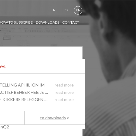
NL
FR
EN
HOW TO SUBSCRIBE
DOWNLOADS
CONTACT
es
TELLING APHILION IM
read more
MET ACTIEF BEHEER HEB JE MEER KANS OM DE MARKT TE KLOPPEN
read more
KOELE KIKKERS BELEGGEN HET BEST
read more
to downloads
>
ionQ2