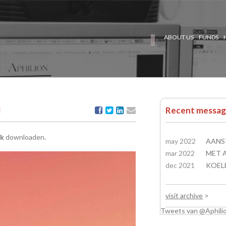
ABOUT US
FUNDS
M
Recent messag
nk
downloaden.
may 2022
AANS
mar 2022
dec 2021
visit archive
>
Tweets van @Aphil