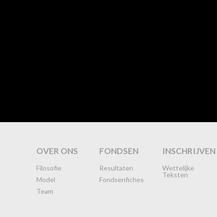
OVER ONS
FONDSEN
INSCHRIJVEN
Filosofie
Resultaten
Wettelijke
Teksten
Model
Fondsenfiches
Team