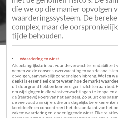
die we op die manier opvolgen v
waarderingssysteem. De bereken
complex, maar de oorspronkelijk
tijde behouden.
Waardering en winst
Als belangrijkste input voor de verwachte rendabiliteit 
nemen we de consensusverwachtingen van de analisten d
opvolgen, aanvankelijk zonder eigen inbreng.
Weten wat
denkt is essentieel om te weten hoe de markt waarde
dit doorgrond hebben komen eigen inzichten aan bod. 
om wijzigingen in die winstverwachtingen te koppelen aa
de (relatieve) koers van het aandeel. Zo puurt ons basis
de veelvoud aan cijfers die ons dagelijks bereiken enke
kernideeën en concentreert het de aandacht van het b
zaken: waardering en onderliggende winst. Elke relatie
koersbeweging is dan een weerspiegeling van ofwel een