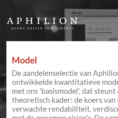
Model
De aandelenselectie van Aphilio
ontwikkelde kwantitatieve mode
met ons 'basismodel', dat steun
theoretisch kader: de koers van
verwachte rendabiliteit, verdis
met de genomen risico’s.
De sam