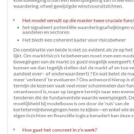
waardering, ofwel gewijzigde winstvooruitzichten.
Het model vervult op die manier twee cruciale funct
het signaleert potentiële waarderingsafwijkingen v
aandelen en sectoren
Het biedt een coherent kader voor risicobeheer
De combinatie van beide is niet zo evident als ze op het
lijkt. Om marktrisico’s te beheersen moet men een mod
bewegingen van de markt zo goed mogelijk weergeeft.
kunnen we dan tegelijk stellen dat de markt af en toe ve
aandeel over– of onderwaardeert) ? En wat belet de m
meer ‘verkeerd’ te evolueren ? Ons antwoord hierop is d
termijn de koersen vaak veel meer schommelen dan fu
verantwoord is, maar op langere termijn naar een even
tenderen die de fundamentele waarde weerspiegelt. D
moeilijkheid bij modelbouw is om door de ‘ruis’ van de
kortetermijnbewegingen heen te kijken—en enkel wie d
eigen inzichten en financiële logica benadert kan deze s
Hoe gaat het concreet in z’n werk?