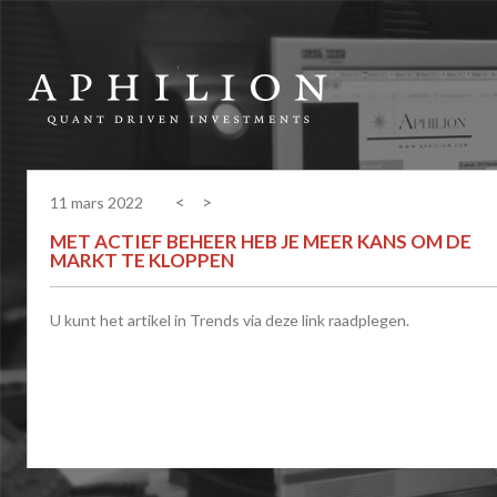
<
>
11 mars 2022
MET ACTIEF BEHEER HEB JE MEER KANS OM DE
MARKT TE KLOPPEN
U kunt het artikel in Trends via
deze link
raadplegen.